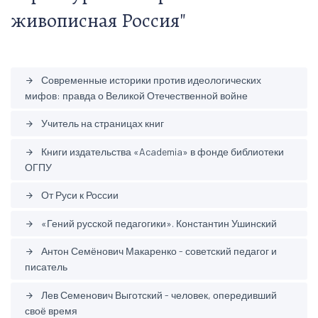
живописная Россия"
Современные историки против идеологических
arrow_forward
мифов: правда о Великой Отечественной войне
Учитель на страницах книг
arrow_forward
Книги издательства «Academia» в фонде библиотеки
arrow_forward
ОГПУ
От Руси к России
arrow_forward
«Гений русской педагогики». Константин Ушинский
arrow_forward
Антон Семёнович Макаренко - советский педагог и
arrow_forward
писатель
Лев Семенович Выготский - человек, опередивший
arrow_forward
своё время