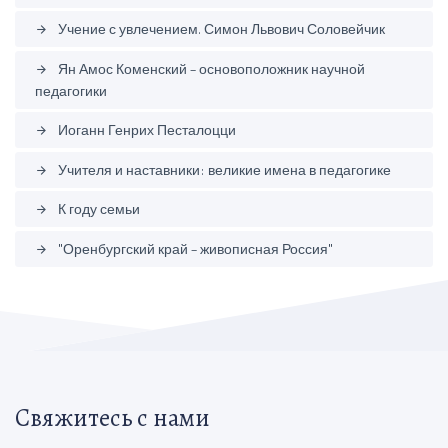
Учение с увлечением. Симон Львович Соловейчик
arrow_forward
Ян Амос Коменский – основоположник научной
arrow_forward
педагогики
Иоганн Генрих Песталоцци
arrow_forward
Учителя и наставники: великие имена в педагогике
arrow_forward
К году семьи
arrow_forward
"Оренбургский край – живописная Россия"
arrow_forward
Свяжитесь с нами