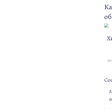
Ка
об
Х
ис
Со
А
д