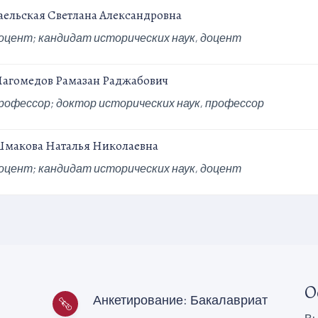
аельская Светлана Александровна
оцент;
кандидат исторических наук, доцент
агомедов Рамазан Раджабович
рофессор;
доктор исторических наук, профессор
макова Наталья Николаевна
оцент;
кандидат исторических наук, доцент
О
Анкетирование: Бакалавриат