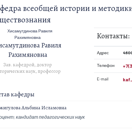
федра всеобщей истории и методики
ществознания
Контакты:
исамутдинова Равиля
Рахимяновна
Адрес
4600
Зав. кафедрой, доктор
Телефон
+7(3
торических наук, профессор
E-mail
kaf
став кафедры
жигулова Альбина Исламовна
оцент; кандидат педагогических наук