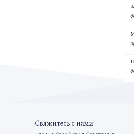
З
д
М
п
Ш
д
Свяжитесь с нами