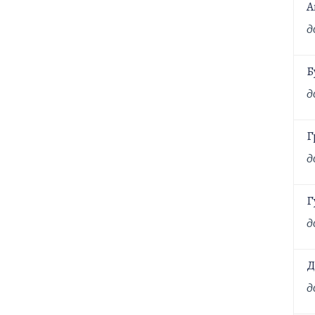
А
д
Б
д
Г
д
Г
д
Д
д