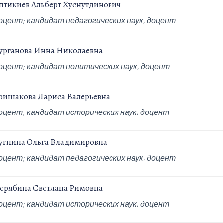
птикиев Альберт Хуснутдинович
оцент;
кандидат педагогических наук, доцент
урганова Инна Николаевна
оцент;
кандидат политических наук, доцент
ришакова Лариса Валерьевна
оцент;
кандидат исторических наук, доцент
угнина Ольга Владимировна
оцент;
кандидат педагогических наук, доцент
ерябина Светлана Римовна
оцент;
кандидат исторических наук, доцент