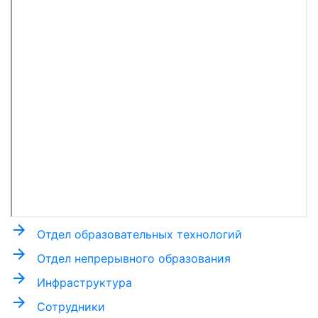
arrow_forward
Отдел образовательных технологий
arrow_forward
Отдел непрерывного образования
arrow_forward
Инфраструктура
arrow_forward
Сотрудники