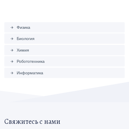
Физика
arrow_forward
Биология
arrow_forward
Химия
arrow_forward
Робототехника
arrow_forward
Информатика
arrow_forward
Свяжитесь с нами