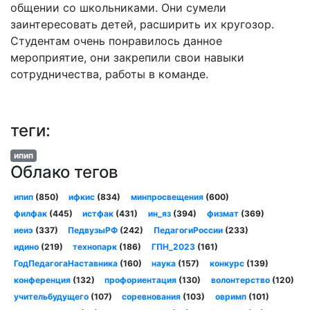
общении со школьниками. Они сумели
заинтересовать детей, расширить их кругозор.
Студентам очень понравилось данное
мероприятие, они закрепили свои навыки
сотрудничества, работы в команде.
теги:
ипип
Облако тегов
ипип
(850)
ифкис
(834)
минпросвещения
(600)
филфак
(445)
истфак
(431)
ин_яз
(394)
физмат
(369)
иеиэ
(337)
ПедвузыРФ
(242)
ПедагогиРоссии
(233)
идино
(219)
технопарк
(186)
ГПН_2023
(161)
ГодПедагогаНаставника
(160)
наука
(157)
конкурс
(139)
конференция
(132)
профориентация
(130)
волонтерство
(120)
учительбудущего
(107)
соревнования
(103)
овримп
(101)