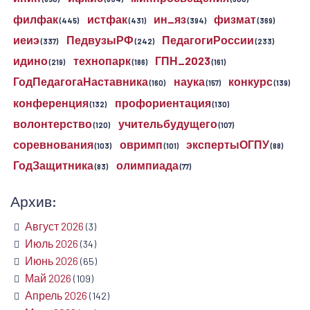
филфак
истфак
ин_яз
физмат
(445)
(431)
(394)
(369)
иеиэ
ПедвузыРФ
ПедагогиРоссии
(337)
(242)
(233)
идино
технопарк
ГПН_2023
(219)
(186)
(161)
ГодПедагогаНаставника
наука
конкурс
(160)
(157)
(139)
конференция
профориентация
(132)
(130)
волонтерство
учительбудущего
(120)
(107)
соревнования
овримп
экспертыОГПУ
(103)
(101)
(88)
ГодЗащитника
олимпиада
(83)
(77)
Архив:
Август 2026
(3)
Июль 2026
(34)
Июнь 2026
(65)
Май 2026
(109)
Апрель 2026
(142)