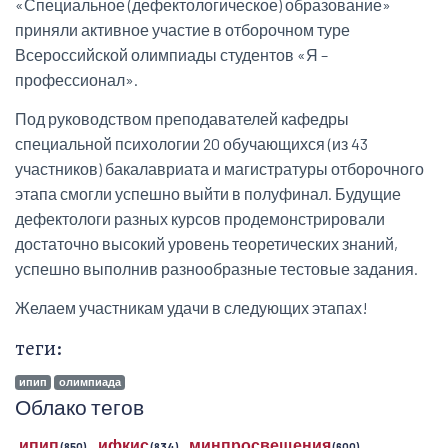
«Специальное (дефектологическое) образование»
приняли активное участие в отборочном туре
Всероссийской олимпиады студентов «Я –
профессионал».
Под руководством преподавателей кафедры
специальной психологии 20 обучающихся (из 43
участников) бакалавриата и магистратуры отборочного
этапа смогли успешно выйти в полуфинал. Будущие
дефектологи разных курсов продемонстрировали
достаточно высокий уровень теоретических знаний,
успешно выполнив разнообразные тестовые задания.
Желаем участникам удачи в следующих этапах!
теги:
ипип
олимпиада
Облако тегов
ипип
ифкис
минпросвещения
(850)
(834)
(600)