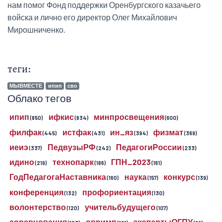
нам помог Фонд поддержки Оренбургского казачьего
войска и лично его директор Олег Михайлович
Мирошниченко.
теги:
МЫВМЕСТЕ
ипип
сво
Облако тегов
ипип
ифкис
минпросвещения
(850)
(834)
(600)
филфак
истфак
ин_яз
физмат
(445)
(431)
(394)
(369)
иеиэ
ПедвузыРФ
ПедагогиРоссии
(337)
(242)
(233)
идино
технопарк
ГПН_2023
(219)
(186)
(161)
ГодПедагогаНаставника
наука
конкурс
(160)
(157)
(139)
конференция
профориентация
(132)
(130)
волонтерство
учительбудущего
(120)
(107)