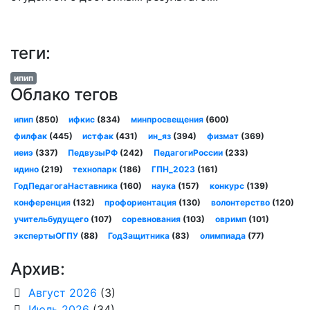
теги:
ипип
Облако тегов
ипип
(850)
ифкис
(834)
минпросвещения
(600)
филфак
(445)
истфак
(431)
ин_яз
(394)
физмат
(369)
иеиэ
(337)
ПедвузыРФ
(242)
ПедагогиРоссии
(233)
идино
(219)
технопарк
(186)
ГПН_2023
(161)
ГодПедагогаНаставника
(160)
наука
(157)
конкурс
(139)
конференция
(132)
профориентация
(130)
волонтерство
(120)
учительбудущего
(107)
соревнования
(103)
овримп
(101)
экспертыОГПУ
(88)
ГодЗащитника
(83)
олимпиада
(77)
Архив:
Август 2026
(3)
Июль 2026
(34)