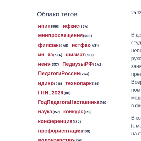
Облако тегов
24.1
ипип
ифкис
(850)
(834)
В д
минпросвещения
(600)
сту
филфак
истфак
(445)
(431)
неп
ин_яз
физмат
(394)
(369)
руко
иеиэ
ПедвузыРФ
(337)
(242)
зан
ПедагогиРоссии
пре
(233)
Все
идино
технопарк
(219)
(186)
ном
ГПН_2023
(161)
мод
ГодПедагогаНаставника
(160)
в ф
наука
конкурс
(157)
(139)
В к
конференция
(132)
(с 
профориентация
(130)
на 
волонтерство
(120)