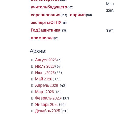
Мы 
учительбудущего
(107)
жел
соревнования
овримп
(103)
(101)
экспертыОГПУ
(88)
тег
ГодЗащитника
(83)
олимпиада
(77)
Архив:
Август 2026
(3)
Июль 2026
(34)
Июнь 2026
(65)
Май 2026
(109)
Апрель 2026
(142)
Март 2026
(121)
Февраль 2026
(107)
Январь 2026
(44)
Декабрь 2025
(120)