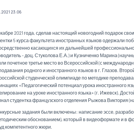
2.2021 23:06
екабре 2021 года, сделав настоящий новогодний подарок сво
дентки 5 курса факультета иностранных языков одержали поб
осредственно касающихся их дальнейшей профессиональной
водитель - доц. Стуколова Е.А.) и Кузниченко Марина (научн
яли почетное третье место во Всероссийской (с международ
подавания родного и иностранного языков в г. Глазов. Второ
российской студенческой олимпиаде по методике преподаван
инациях «Педагогический потенциал урока иностранного я
елирование на уроке иностранного языка» (г. Ижевск). Дос
инал студентка французского отделения Рыжова Виктория (на
онкурсные задания были включены: написание эссе, разрабо
методическим обоснованием), который в видеоформате и в 
суд компетентного жюри.