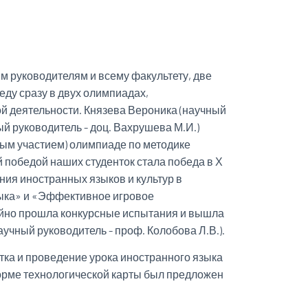
им руководителям и всему факультету, две
еду сразу в двух олимпиадах,
 деятельности. Князева Вероника (научный
ый руководитель - доц. Вахрушева М.И.)
ным участием) олимпиаде по методике
й победой наших студенток стала победа в Х
ия иностранных языков и культур в
зыка» и «Эффективное игровое
тойно прошла конкурсные испытания и вышла
учный руководитель - проф. Колобова Л.В.).
тка и проведение урока иностранного языка
форме технологической карты был предложен