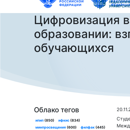
Цифровизация в
образовании: вз
обучающихся
Облако тегов
20.11
Студе
ипип
(850)
ифкис
(834)
Между
минпросвещения
(600)
филфак
(445)