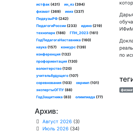
котор
истфак
(431)
ин_яз
(394)
физмат
(369)
иеиэ
(337)
Дарья
ПедвузыРФ
(242)
обуча
ПедагогиРоссии
(233)
идино
(219)
ИФиМ
технопарк
(186)
ГПН_2023
(161)
ГодПедагогаНаставника
(160)
Докла
наука
(157)
конкурс
(139)
реаль
конференция
(132)
по ис
профориентация
(130)
волонтерство
(120)
учительбудущего
(107)
тег
соревнования
(103)
овримп
(101)
экспертыОГПУ
(88)
физма
ГодЗащитника
(83)
олимпиада
(77)
Архив:
Август 2026
(3)
Июль 2026
(34)