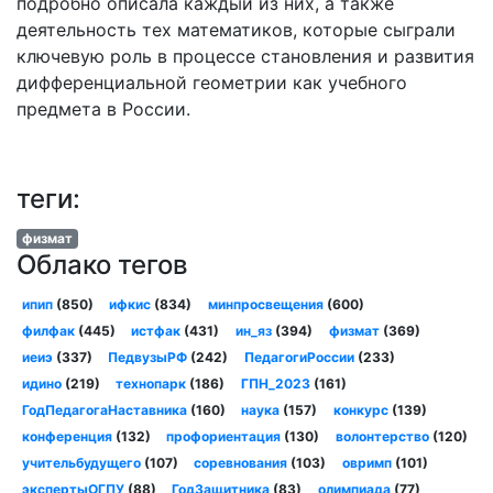
подробно описала каждый из них, а также
деятельность тех математиков, которые сыграли
ключевую роль в процессе становления и развития
дифференциальной геометрии как учебного
предмета в России.
теги:
физмат
Облако тегов
ипип
(850)
ифкис
(834)
минпросвещения
(600)
филфак
(445)
истфак
(431)
ин_яз
(394)
физмат
(369)
иеиэ
(337)
ПедвузыРФ
(242)
ПедагогиРоссии
(233)
идино
(219)
технопарк
(186)
ГПН_2023
(161)
ГодПедагогаНаставника
(160)
наука
(157)
конкурс
(139)
конференция
(132)
профориентация
(130)
волонтерство
(120)
учительбудущего
(107)
соревнования
(103)
овримп
(101)
экспертыОГПУ
(88)
ГодЗащитника
(83)
олимпиада
(77)