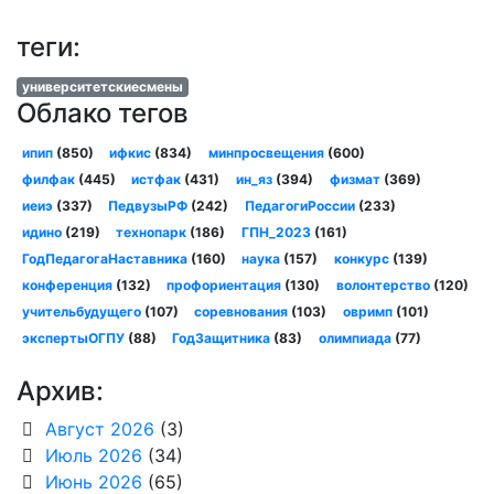
теги:
университетскиесмены
Облако тегов
ипип
(850)
ифкис
(834)
минпросвещения
(600)
филфак
(445)
истфак
(431)
ин_яз
(394)
физмат
(369)
иеиэ
(337)
ПедвузыРФ
(242)
ПедагогиРоссии
(233)
идино
(219)
технопарк
(186)
ГПН_2023
(161)
ГодПедагогаНаставника
(160)
наука
(157)
конкурс
(139)
конференция
(132)
профориентация
(130)
волонтерство
(120)
учительбудущего
(107)
соревнования
(103)
овримп
(101)
экспертыОГПУ
(88)
ГодЗащитника
(83)
олимпиада
(77)
Архив:
Август 2026
(3)
Июль 2026
(34)
Июнь 2026
(65)