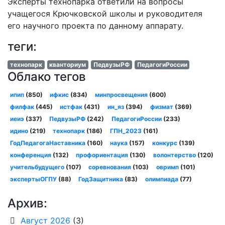
Эксперты технопарка ответили на вопросы
учащегося Крючковской школы и руководителя
его научного проекта по данному аппарату.
теги:
технопарк
кванториум
ПедвузыРФ
ПедагогиРоссии
Облако тегов
ипип
(850)
ифкис
(834)
минпросвещения
(600)
филфак
(445)
истфак
(431)
ин_яз
(394)
физмат
(369)
иеиэ
(337)
ПедвузыРФ
(242)
ПедагогиРоссии
(233)
идино
(219)
технопарк
(186)
ГПН_2023
(161)
ГодПедагогаНаставника
(160)
наука
(157)
конкурс
(139)
конференция
(132)
профориентация
(130)
волонтерство
(120)
учительбудущего
(107)
соревнования
(103)
овримп
(101)
экспертыОГПУ
(88)
ГодЗащитника
(83)
олимпиада
(77)
Архив:
Август 2026
(3)