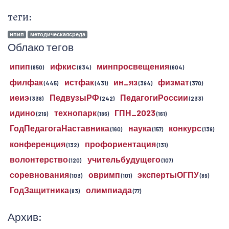
теги:
ипип
методическаясреда
Облако тегов
ипип
ифкис
минпросвещения
(850)
(834)
(604)
филфак
истфак
ин_яз
физмат
(445)
(431)
(394)
(370)
иеиэ
ПедвузыРФ
ПедагогиРоссии
(338)
(242)
(233)
идино
технопарк
ГПН_2023
(219)
(186)
(161)
ГодПедагогаНаставника
наука
конкурс
(160)
(157)
(139)
конференция
профориентация
(132)
(131)
волонтерство
учительбудущего
(120)
(107)
соревнования
овримп
экспертыОГПУ
(103)
(101)
(89)
ГодЗащитника
олимпиада
(83)
(77)
Архив: