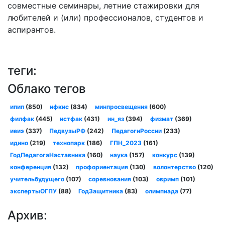
совместные семинары, летние стажировки для
любителей и (или) профессионалов, студентов и
аспирантов.
теги:
Облако тегов
ипип
(850)
ифкис
(834)
минпросвещения
(600)
филфак
(445)
истфак
(431)
ин_яз
(394)
физмат
(369)
иеиэ
(337)
ПедвузыРФ
(242)
ПедагогиРоссии
(233)
идино
(219)
технопарк
(186)
ГПН_2023
(161)
ГодПедагогаНаставника
(160)
наука
(157)
конкурс
(139)
конференция
(132)
профориентация
(130)
волонтерство
(120)
учительбудущего
(107)
соревнования
(103)
овримп
(101)
экспертыОГПУ
(88)
ГодЗащитника
(83)
олимпиада
(77)
Архив: