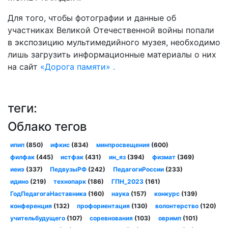
Для того, чтобы фотографии и данные об
участниках Великой Отечественной войны попали
в экспозицию мультимедийного музея, необходимо
лишь загрузить информационные материалы о них
на сайт
«Дорога памяти» .
теги:
Облако тегов
ипип
(850)
ифкис
(834)
минпросвещения
(600)
филфак
(445)
истфак
(431)
ин_яз
(394)
физмат
(369)
иеиэ
(337)
ПедвузыРФ
(242)
ПедагогиРоссии
(233)
идино
(219)
технопарк
(186)
ГПН_2023
(161)
ГодПедагогаНаставника
(160)
наука
(157)
конкурс
(139)
конференция
(132)
профориентация
(130)
волонтерство
(120)
учительбудущего
(107)
соревнования
(103)
овримп
(101)