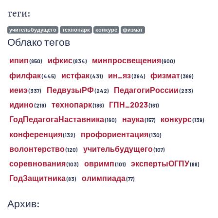
теги:
учительбудущего
технопарк
конкурс
физмат
Облако тегов
ипип
ифкис
минпросвещения
(850)
(834)
(600)
филфак
истфак
ин_яз
физмат
(445)
(431)
(394)
(369)
иеиэ
ПедвузыРФ
ПедагогиРоссии
(337)
(242)
(233)
идино
технопарк
ГПН_2023
(219)
(186)
(161)
ГодПедагогаНаставника
наука
конкурс
(160)
(157)
(139)
конференция
профориентация
(132)
(130)
волонтерство
учительбудущего
(120)
(107)
соревнования
овримп
экспертыОГПУ
(103)
(101)
(88)
ГодЗащитника
олимпиада
(83)
(77)
Архив: