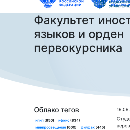
Факультет инос
языков и орден
первокурсника
Облако тегов
19.09
Студе
ипип
(850)
ифкис
(834)
верев
минпросвещения
(600)
филфак
(445)