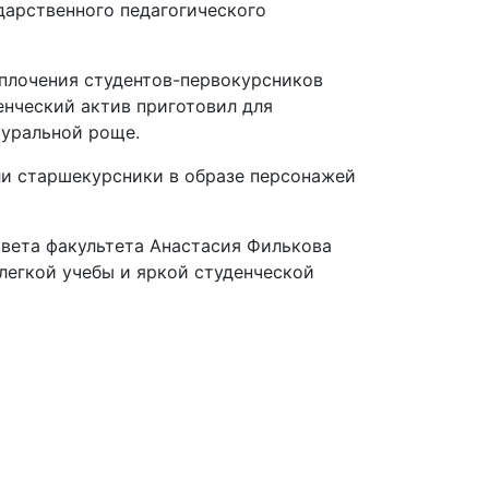
дарственного педагогического
плочения студентов-первокурсников
енческий актив приготовил для
ауральной роще.
ли старшекурсники в образе персонажей
вета факультета Анастасия Филькова
легкой учебы и яркой студенческой