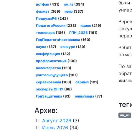
были 
истфак
(431)
ин_яз
(394)
униве
физмат
(369)
иеиэ
(337)
ПедвузыРФ
(242)
Верёв
ПедагогиРоссии
(233)
идино
(219)
факул
технопарк
(186)
ГПН_2023
(161)
перво
ГодПедагогаНаставника
(160)
наука
(157)
конкурс
(139)
Ребят
конференция
(132)
роман
профориентация
(130)
По за
волонтерство
(120)
обрат
учительбудущего
(107)
жизни
соревнования
(103)
овримп
(101)
экспертыОГПУ
(88)
ГодЗащитника
(83)
олимпиада
(77)
тег
Архив:
ин_яз
Август 2026
(3)
Июль 2026
(34)