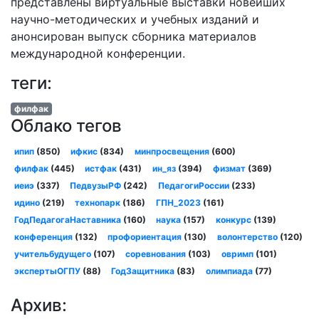
представлены виртуальные выставки новейших
научно-методических и учебных изданий и
анонсирован выпуск сборника материалов
международной конференции.
теги:
филфак
Облако тегов
ипип
(850)
ифкис
(834)
минпросвещения
(600)
филфак
(445)
истфак
(431)
ин_яз
(394)
физмат
(369)
иеиэ
(337)
ПедвузыРФ
(242)
ПедагогиРоссии
(233)
идино
(219)
технопарк
(186)
ГПН_2023
(161)
ГодПедагогаНаставника
(160)
наука
(157)
конкурс
(139)
конференция
(132)
профориентация
(130)
волонтерство
(120)
учительбудущего
(107)
соревнования
(103)
овримп
(101)
экспертыОГПУ
(88)
ГодЗащитника
(83)
олимпиада
(77)
Архив: