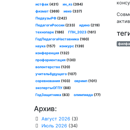
консу
истфак
(431)
ин_яз
(394)
физмат
(369)
иеиэ
(337)
Совме
ПедвузыРФ
(242)
актив
ПедагогиРоссии
(233)
идино
(219)
тег
технопарк
(186)
ГПН_2023
(161)
ГодПедагогаНаставника
(160)
филфа
наука
(157)
конкурс
(139)
конференция
(132)
профориентация
(130)
волонтерство
(120)
учительбудущего
(107)
соревнования
(103)
овримп
(101)
экспертыОГПУ
(88)
ГодЗащитника
(83)
олимпиада
(77)
Архив:
Август 2026
(3)
Июль 2026
(34)