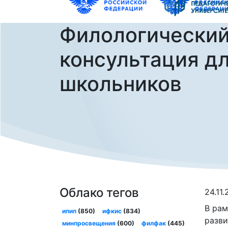
Филологический
консультация д
школьников
Облако тегов
24.11
В рам
ипип
(850)
ифкис
(834)
разви
минпросвещения
(600)
филфак
(445)