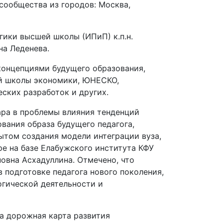
сообщества из городов: Москва,
ики высшей школы (ИПиП) к.п.н.
на Леденева.
концепциями будущего образования,
ей школы экономики, ЮНЕСКО,
еских разработок и других.
ара в проблемы влияния тенденций
вания образа будущего педагога,
ытом создания модели интеграции вуза,
е на базе Елабужского института КФУ
новна Асхадуллина. Отмечено, что
подготовке педагога нового поколения,
огической деятельности и
а дорожная карта развития