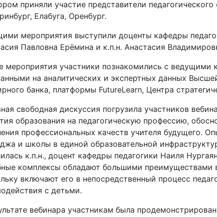
ором приняли участие представители педагогического 
ринбург, Елабуга, Оренбург.
ими мероприятия выступили доценты кафедры педагог
асия Павловна Ерёмина и к.п.н. Анастасия Владимиров
е мероприятия участники познакомились с ведущими 
анными на аналитических и экспертных данных Высш
рного банка, платформы FutureLearn, Центра стратегич
ная свободная дискуссия погрузила участников вебин
тия образования на педагогическую профессию, обосно
ения профессиональных качеств учителя будущего. Оп
джа и школы в единой образовательной инфраструктур
илась к.п.н., доцент кафедры педагогики Наиля Нургая
ные комплексы обладают большими преимуществами в 
льку включают его в непосредственный процесс педаг
одействия с детьми.
ультате вебинара участникам была продемонстрирован