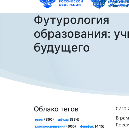
Футурология
образования: уч
будущего
Облако тегов
07.10
В рам
ипип
(850)
ифкис
(834)
Росси
минпросвещения
(600)
филфак
(445)