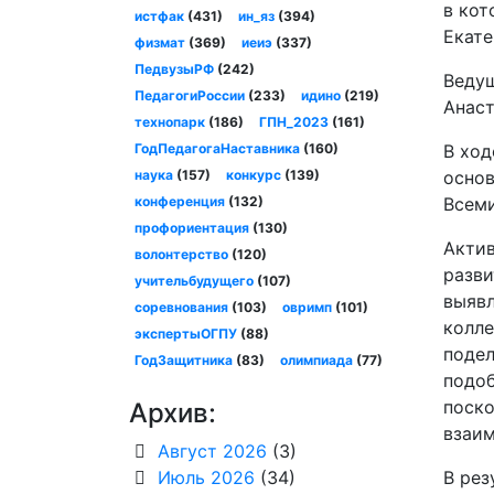
в кот
истфак
(431)
ин_яз
(394)
Екате
физмат
(369)
иеиэ
(337)
ПедвузыРФ
(242)
Ведущ
ПедагогиРоссии
(233)
идино
(219)
Анаст
технопарк
(186)
ГПН_2023
(161)
ГодПедагогаНаставника
(160)
В ход
наука
(157)
конкурс
(139)
основ
конференция
(132)
Всеми
профориентация
(130)
Актив
волонтерство
(120)
разви
учительбудущего
(107)
выявл
соревнования
(103)
овримп
(101)
колле
экспертыОГПУ
(88)
подел
ГодЗащитника
(83)
олимпиада
(77)
подоб
поско
Архив:
взаим
Август 2026
(3)
Июль 2026
(34)
В рез