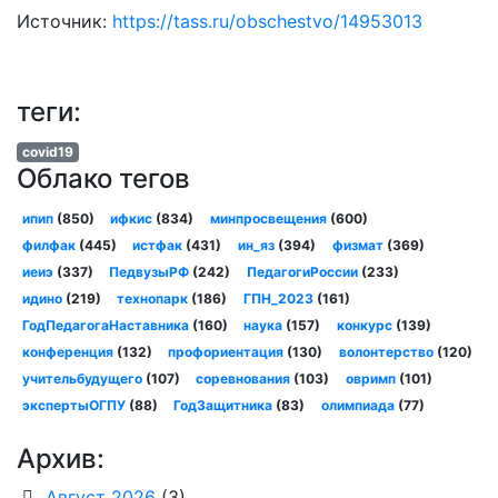
Источник:
https://tass.ru/obschestvo/14953013
теги:
covid19
Облако тегов
ипип
(850)
ифкис
(834)
минпросвещения
(600)
филфак
(445)
истфак
(431)
ин_яз
(394)
физмат
(369)
иеиэ
(337)
ПедвузыРФ
(242)
ПедагогиРоссии
(233)
идино
(219)
технопарк
(186)
ГПН_2023
(161)
ГодПедагогаНаставника
(160)
наука
(157)
конкурс
(139)
конференция
(132)
профориентация
(130)
волонтерство
(120)
учительбудущего
(107)
соревнования
(103)
овримп
(101)
экспертыОГПУ
(88)
ГодЗащитника
(83)
олимпиада
(77)
Архив:
Август 2026
(3)