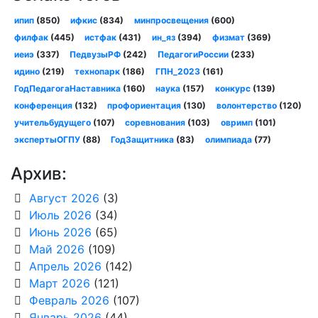
ипип
(850)
ифкис
(834)
минпросвещения
(600)
филфак
(445)
истфак
(431)
ин_яз
(394)
физмат
(369)
иеиэ
(337)
ПедвузыРФ
(242)
ПедагогиРоссии
(233)
идино
(219)
технопарк
(186)
ГПН_2023
(161)
ГодПедагогаНаставника
(160)
наука
(157)
конкурс
(139)
конференция
(132)
профориентация
(130)
волонтерство
(120)
учительбудущего
(107)
соревнования
(103)
овримп
(101)
экспертыОГПУ
(88)
ГодЗащитника
(83)
олимпиада
(77)
Архив:
Август 2026
(3)
Июль 2026
(34)
Июнь 2026
(65)
Май 2026
(109)
Апрель 2026
(142)
Март 2026
(121)
Февраль 2026
(107)
Январь 2026
(44)