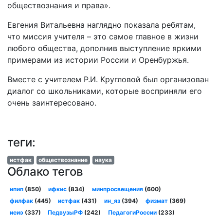
обществознания и права».
Евгения Витальевна наглядно показала ребятам,
что миссия учителя – это самое главное в жизни
любого общества, дополнив выступление яркими
примерами из истории России и Оренбуржья.
Вместе с учителем Р.И. Кругловой был организован
диалог со школьниками, которые восприняли его
очень заинтересовано.
теги:
истфак
обществознание
наука
Облако тегов
ипип
(850)
ифкис
(834)
минпросвещения
(600)
филфак
(445)
истфак
(431)
ин_яз
(394)
физмат
(369)
иеиэ
(337)
ПедвузыРФ
(242)
ПедагогиРоссии
(233)