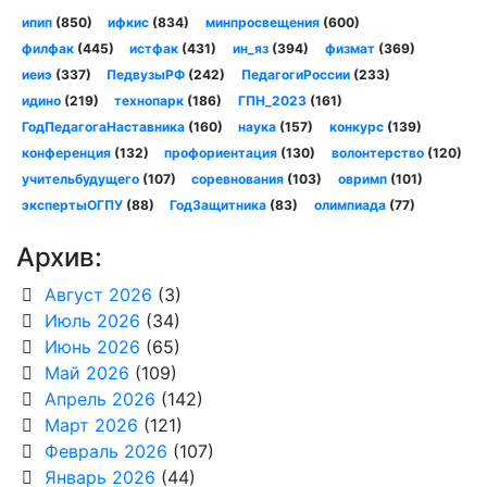
ипип
(850)
ифкис
(834)
минпросвещения
(600)
филфак
(445)
истфак
(431)
ин_яз
(394)
физмат
(369)
иеиэ
(337)
ПедвузыРФ
(242)
ПедагогиРоссии
(233)
идино
(219)
технопарк
(186)
ГПН_2023
(161)
ГодПедагогаНаставника
(160)
наука
(157)
конкурс
(139)
конференция
(132)
профориентация
(130)
волонтерство
(120)
учительбудущего
(107)
соревнования
(103)
овримп
(101)
экспертыОГПУ
(88)
ГодЗащитника
(83)
олимпиада
(77)
Архив:
Август 2026
(3)
Июль 2026
(34)
Июнь 2026
(65)
Май 2026
(109)
Апрель 2026
(142)
Март 2026
(121)
Февраль 2026
(107)
Январь 2026
(44)