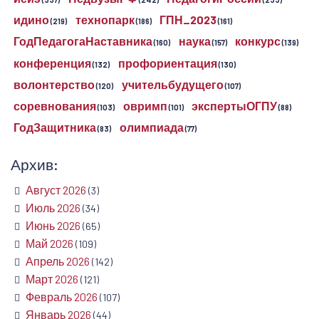
идино
технопарк
ГПН_2023
(219)
(186)
(161)
ГодПедагогаНаставника
наука
конкурс
(160)
(157)
(139)
конференция
профориентация
(132)
(130)
волонтерство
учительбудущего
(120)
(107)
соревнования
овримп
экспертыОГПУ
(103)
(101)
(88)
ГодЗащитника
олимпиада
(83)
(77)
Архив:
Август 2026
(3)
Июль 2026
(34)
Июнь 2026
(65)
Май 2026
(109)
Апрель 2026
(142)
Март 2026
(121)
Февраль 2026
(107)
Январь 2026
(44)