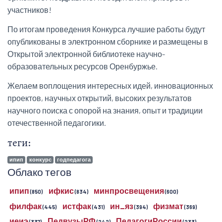
участников!
По итогам проведения Конкурса лучшие работы будут
опубликованы в электронном сборнике и размещены в
Открытой электронной библиотеке научно-
образовательных ресурсов Оренбуржье.
Желаем воплощения интересных идей, инновационных
проектов, научных открытий, высоких результатов
научного поиска с опорой на знания, опыт и традиции
отечественной педагогики.
теги:
ипип
конкурс
годпедагога
Облако тегов
ипип
ифкис
минпросвещения
(850)
(834)
(600)
филфак
истфак
ин_яз
физмат
(445)
(431)
(394)
(369)
иеиэ
ПедвузыРФ
ПедагогиРоссии
(337)
(242)
(233)