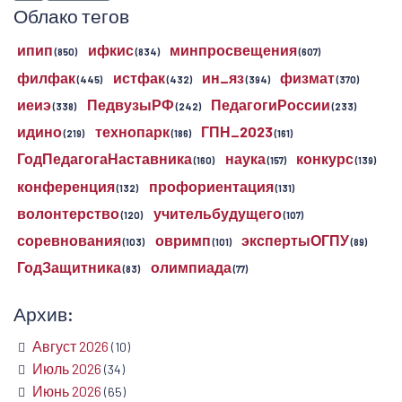
Облако тегов
ипип
ифкис
минпросвещения
(850)
(834)
(607)
филфак
истфак
ин_яз
физмат
(445)
(432)
(394)
(370)
иеиэ
ПедвузыРФ
ПедагогиРоссии
(338)
(242)
(233)
идино
технопарк
ГПН_2023
(219)
(186)
(161)
ГодПедагогаНаставника
наука
конкурс
(160)
(157)
(139)
конференция
профориентация
(132)
(131)
волонтерство
учительбудущего
(120)
(107)
соревнования
овримп
экспертыОГПУ
(103)
(101)
(89)
ГодЗащитника
олимпиада
(83)
(77)
Архив:
Август 2026
(10)
Июль 2026
(34)
Июнь 2026
(65)