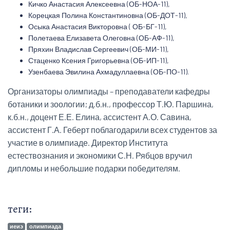
Кичко Анастасия Алексеевна (ОБ-НОА-11),
Корецкая Полина Константиновна (ОБ-ДОТ-11),
Осыка Анастасия Викторовна ( ОБ-БГ-11),
Полетаева Елизавета Олеговна (ОБ-АФ-11),
Пряхин Владислав Сергеевич (ОБ-МИ-11),
Стаценко Ксения Григорьевна (ОБ-ИП-11),
Узенбаева Эвилина Ахмадуллаевна (ОБ-ПО-11).
Организаторы олимпиады – преподаватели кафедры
ботаники и зоологии; д.б.н., профессор Т.Ю. Паршина,
к.б.н., доцент Е.Е. Елина, ассистент А.О. Савина,
ассистент Г.А. Геберт поблагодарили всех студентов за
участие в олимпиаде. Директор Института
естествознания и экономики С.Н. Рябцов вручил
дипломы и небольшие подарки победителям.
теги:
иеиэ
олимпиада