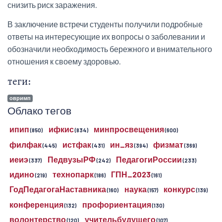
снизить риск заражения.
В заключение встречи студенты получили подробные
ответы на интересующие их вопросы о заболевании и
обозначили необходимость бережного и внимательного
отношения к своему здоровью.
теги:
овримп
Облако тегов
ипип
ифкис
минпросвещения
(850)
(834)
(600)
филфак
истфак
ин_яз
физмат
(445)
(431)
(394)
(369)
иеиэ
ПедвузыРФ
ПедагогиРоссии
(337)
(242)
(233)
идино
технопарк
ГПН_2023
(219)
(186)
(161)
ГодПедагогаНаставника
наука
конкурс
(160)
(157)
(139)
конференция
профориентация
(132)
(130)
волонтерство
учительбудущего
(120)
(107)