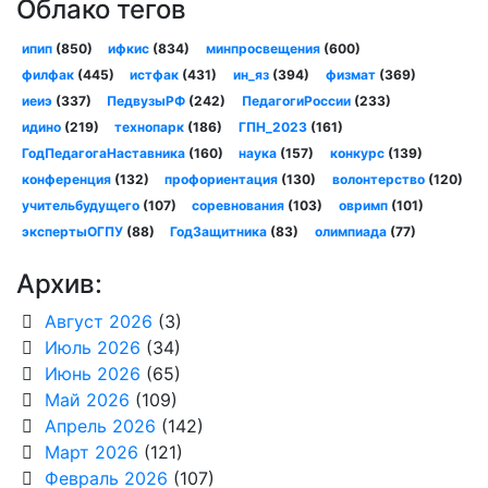
Облако тегов
ипип
(850)
ифкис
(834)
минпросвещения
(600)
филфак
(445)
истфак
(431)
ин_яз
(394)
физмат
(369)
иеиэ
(337)
ПедвузыРФ
(242)
ПедагогиРоссии
(233)
идино
(219)
технопарк
(186)
ГПН_2023
(161)
ГодПедагогаНаставника
(160)
наука
(157)
конкурс
(139)
конференция
(132)
профориентация
(130)
волонтерство
(120)
учительбудущего
(107)
соревнования
(103)
овримп
(101)
экспертыОГПУ
(88)
ГодЗащитника
(83)
олимпиада
(77)
Архив:
Август 2026
(3)
Июль 2026
(34)
Июнь 2026
(65)
Май 2026
(109)
Апрель 2026
(142)
Март 2026
(121)
Февраль 2026
(107)