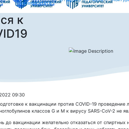
университете
ся к
VID19
.2022 09:30
одготовке к вакцинации против СOVID-19 проведение 
оглобулинов классов G и М к вирусу SARS-СoV-2 не яв
нь до вакцинации желательно отказаться от спиртных н