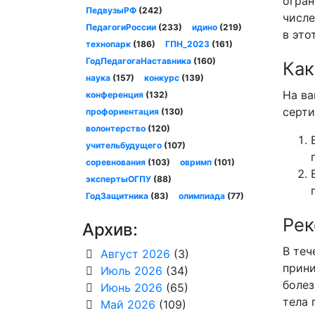
огран
ПедвузыРФ
(242)
числе
ПедагогиРоссии
(233)
идино
(219)
в это
технопарк
(186)
ГПН_2023
(161)
ГодПедагогаНаставника
(160)
Как
наука
(157)
конкурс
(139)
На ва
конференция
(132)
серти
профориентация
(130)
волонтерство
(120)
учительбудущего
(107)
соревнования
(103)
овримп
(101)
экспертыОГПУ
(88)
ГодЗащитника
(83)
олимпиада
(77)
Рек
Архив:
В теч
Август 2026
(3)
прини
Июль 2026
(34)
болез
Июнь 2026
(65)
тела 
Май 2026
(109)