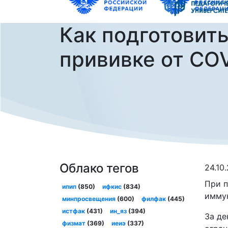
Как подготовить
прививке от CO
Облако тегов
24.10
При п
ипип
(850)
ифкис
(834)
иммун
минпросвещения
(600)
филфак
(445)
истфак
(431)
ин_яз
(394)
За де
физмат
(369)
иеиэ
(337)