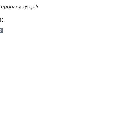
коронавирус.рф
и:
9