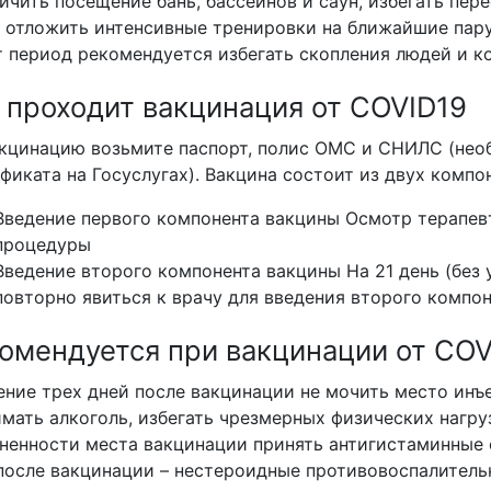
ичить посещение бань, бассейнов и саун, избегать пер
 отложить интенсивные тренировки на ближайшие пару
т период рекомендуется избегать скопления людей и к
 проходит вакцинация от COVID19
кцинацию возьмите паспорт, полис ОМC и СНИЛС (нео
фиката на Госуслугах). Вакцина состоит из двух компо
Введение первого компонента вакцины Осмотр терапев
процедуры
Введение второго компонента вакцины На 21 день (без
повторно явиться к врачу для введения второго компо
омендуется при вакцинации от COV
ение трех дней после вакцинации не мочить место инъе
мать алкоголь, избегать чрезмерных физических нагру
ненности места вакцинации принять антигистаминные
после вакцинации – нестероидные противовоспалитель