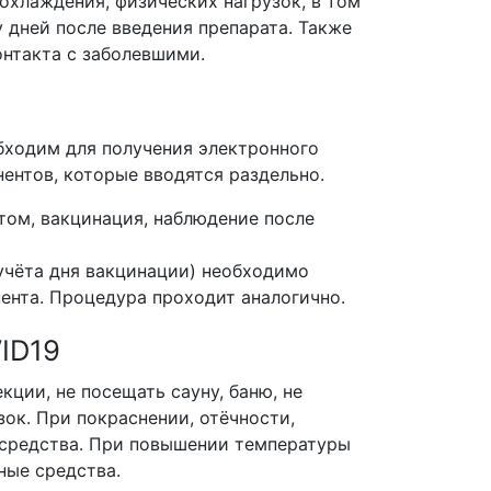
еохлаждения, физических нагрузок, в том
 дней после введения препарата. Также
онтакта с заболевшими.
бходим для получения электронного
нентов, которые вводятся раздельно.
том, вакцинация, наблюдение после
 учёта дня вакцинации) необходимо
нента. Процедура проходит аналогично.
ID19
кции, не посещать сауну, баню, не
зок. При покраснении, отёчности,
 средства. При повышении температуры
ные средства.