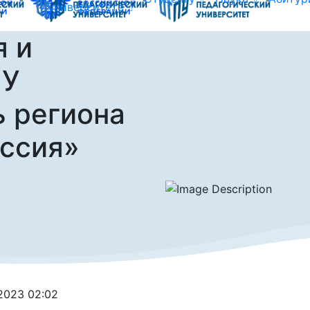
университете
я и
ПУ
ь региона
оссия»
.2023 02:02