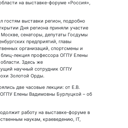
области на выставке-форуме «Россия»,
л гостям выставки регион, подробно
открытии Дня региона приняли участие
 Москве, сенаторы, депутаты Госдумы
енбургских предприятий, главы
венных организаций, спортсмены и
а блиц-лекция профессора ОГПУ Елены
области. Здесь же
едущий научный сотрудник ОГПУ
похи Золотой Орды.
ялись две часовые лекции: от Е.В.
е ОГПУ Елены Вадимовны Бурлуцкой – об
родолжит работу на выставке-форуме в
твенным наукам, краеведению, IT,