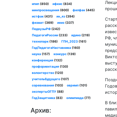
Лекци
ипип
(850)
ифкис
(834)
проше
минпросвещения
(600)
филфак
(445)
истфак
(431)
ин_яз
(394)
Старт
физмат
(369)
иеиэ
(337)
расск
ПедвузыРФ
(242)
извес
ПедагогиРоссии
(233)
идино
(219)
РФ, ч
технопарк
(186)
ГПН_2023
(161)
муниц
ГодПедагогаНаставника
(160)
предс
наука
(157)
конкурс
(139)
Викто
конференция
(132)
высту
профориентация
(130)
расск
волонтерство
(120)
учительбудущего
(107)
Поздн
соревнования
(103)
овримп
(101)
Годов
экспертыОГПУ
(88)
истор
ГодЗащитника
(83)
олимпиада
(77)
В бли
павил
Архив:
медиа