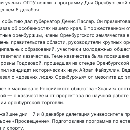
и ученых ОГПУ вошли в программу Дня Оренбургской 
дшем 6 декабря.
 событию дал губернатор Денис Паслер. Он презентова
азав об особенностях нашего края. В торжественном 
тные оренбуржцы, члены Оренбургского землячества в
лены правительства области, руководители крупных ор
ипальных образований, участники молодежных общест
тавители казачества. Теме казачества была посвящен
ровны Годововой, прошедшая на стенде Оренбургской 
пил кандидат исторических наук Айрат Файзуллин. В
азал о «древних людях Оренбуржья» от мезолита до э
ее в малом зале Российского общества «Знание» состо
ой — о казачестве и от проректора по научной работ
ии оренбургской торговли.
жайшие дни – 7 и 8 декабря делегация университета п
ьоне «Просвещение». Подготовлена программа по естес
 и спорту.