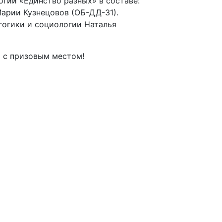
гии «Единство разных» в составе:
Марии Кузнецовов (ОБ-ДД-31).
огики и социологии Наталья
м с призовым местом!