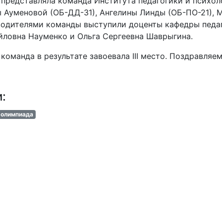
представляла команда Института педагогики и психоло
 Ауменовой (ОБ-ДД-31), Ангелины Линды (ОБ-ПО-21), 
одителями команды выступили доценты кафедры педаг
ловна Науменко и Ольга Сергеевна Шаврыгина.
команда в результате завоевала III место. Поздравляе
и:
олимпиада