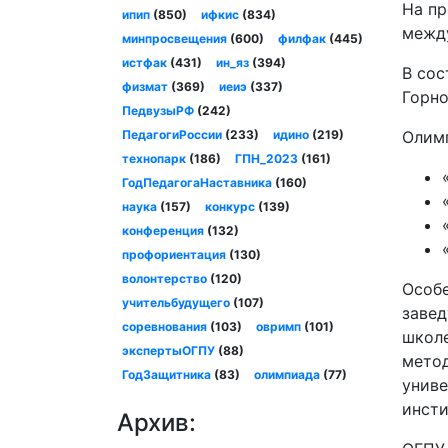
На пр
ипип
(850)
ифкис
(834)
межд
минпросвещения
(600)
филфак
(445)
истфак
(431)
ин_яз
(394)
В сос
физмат
(369)
иеиэ
(337)
Горно
ПедвузыРФ
(242)
ПедагогиРоссии
(233)
идино
(219)
Олимп
технопарк
(186)
ГПН_2023
(161)
ГодПедагогаНаставника
(160)
наука
(157)
конкурс
(139)
конференция
(132)
профориентация
(130)
волонтерство
(120)
Особе
учительбудущего
(107)
завед
соревнования
(103)
овримп
(101)
школе
экспертыОГПУ
(88)
метод
ГодЗащитника
(83)
олимпиада
(77)
униве
инсти
Архив: