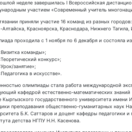
ошлой неделе завершилась I Всероссийская дистанцио
ународным участием «Современный учитель многонаци
тязании приняли участие 16 команд из разных городов:
-Алтайска, Красноярска, Краснодара, Нижнего Тагила, 
иада проходила с 1 ноября по 6 декабря и состояла и
«Визитка команды»;
«Теоретический конкурс»;
«Урок/занятие»;
«Педагогика в искусстве».
нностью олимпиады стала работа международной эксп
ующий кафедрой естественно-математических знаний и
 Кыргызского государственного университета имени И. 
ики преподавания общественно-гуманитарных наук На
рситета Б.К. Саттаров и доцент кафедры педагогики и
тута детства НГПУ Н.Н. Касенова.