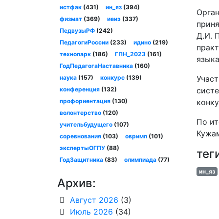
истфак
(431)
ин_яз
(394)
Орган
физмат
(369)
иеиэ
(337)
приня
ПедвузыРФ
(242)
Д.И. 
ПедагогиРоссии
(233)
идино
(219)
практ
технопарк
(186)
ГПН_2023
(161)
языка
ГодПедагогаНаставника
(160)
наука
(157)
конкурс
(139)
Участ
конференция
(132)
систе
профориентация
(130)
конку
волонтерство
(120)
По ит
учительбудущего
(107)
Кужам
соревнования
(103)
овримп
(101)
экспертыОГПУ
(88)
тег
ГодЗащитника
(83)
олимпиада
(77)
ин_яз
Архив:
Август 2026
(3)
Июль 2026
(34)