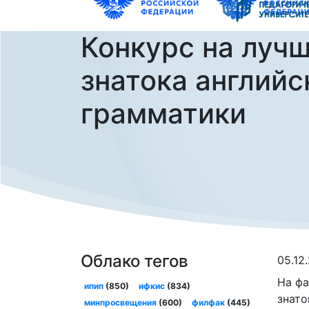
Конкурс на луч
знатока английс
грамматики
Облако тегов
05.12
На фа
ипип
(850)
ифкис
(834)
знато
минпросвещения
(600)
филфак
(445)