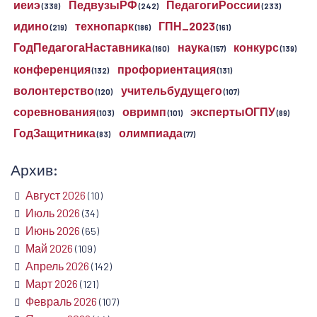
иеиэ
ПедвузыРФ
ПедагогиРоссии
(338)
(242)
(233)
идино
технопарк
ГПН_2023
(219)
(186)
(161)
ГодПедагогаНаставника
наука
конкурс
(160)
(157)
(139)
конференция
профориентация
(132)
(131)
волонтерство
учительбудущего
(120)
(107)
соревнования
овримп
экспертыОГПУ
(103)
(101)
(89)
ГодЗащитника
олимпиада
(83)
(77)
Архив:
Август 2026
(10)
Июль 2026
(34)
Июнь 2026
(65)
Май 2026
(109)
Апрель 2026
(142)
Март 2026
(121)
Февраль 2026
(107)