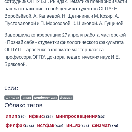
сотрудник ОГПУ В.Г. Рындак. Тематика пленарной части
нашла отражение в сообщениях студентов ОГПУ: Е.
Воробьёвой, А. Капаевой, Н. Щетинина и М. Козяр, А.
Пустоваловой и П. Морозовой, К. Шиковой, А. Гущиной.
Завершила конференцию 27 апреля работа мастерской
«Познай себя» студентки филологического факультета
ОГПУ П. Тарасенко в формате мастер-класса
профессора ОГПУ, доктора педагогических наук И.Е.
Бряковой.
теги:
филфак
ипип
конференция
физмат
Облако тегов
ипип
ифкис
минпросвещения
(850)
(834)
(607)
филфак
истфак
ин_яз
физмат
(445)
(432)
(394)
(370)