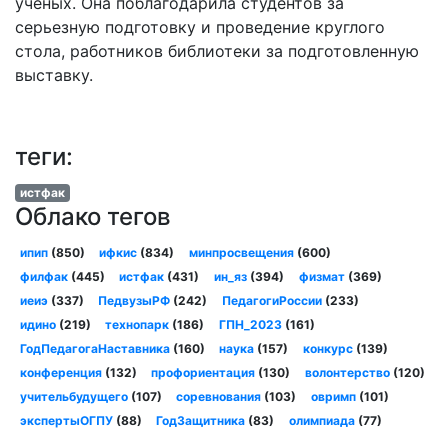
ученых. Она поблагодарила студентов за
серьезную подготовку и проведение круглого
стола, работников библиотеки за подготовленную
выставку.
теги:
истфак
Облако тегов
ипип
(850)
ифкис
(834)
минпросвещения
(600)
филфак
(445)
истфак
(431)
ин_яз
(394)
физмат
(369)
иеиэ
(337)
ПедвузыРФ
(242)
ПедагогиРоссии
(233)
идино
(219)
технопарк
(186)
ГПН_2023
(161)
ГодПедагогаНаставника
(160)
наука
(157)
конкурс
(139)
конференция
(132)
профориентация
(130)
волонтерство
(120)
учительбудущего
(107)
соревнования
(103)
овримп
(101)
экспертыОГПУ
(88)
ГодЗащитника
(83)
олимпиада
(77)