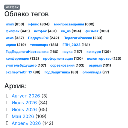
истфак
Облако тегов
ипип
(850)
ифкис
(834)
минпросвещения
(600)
филфак
(445)
истфак
(431)
ин_яз
(394)
физмат
(369)
иеиэ
(337)
ПедвузыРФ
(242)
ПедагогиРоссии
(233)
идино
(219)
технопарк
(186)
ГПН_2023
(161)
ГодПедагогаНаставника
(160)
наука
(157)
конкурс
(139)
конференция
(132)
профориентация
(130)
волонтерство
(120)
учительбудущего
(107)
соревнования
(103)
овримп
(101)
экспертыОГПУ
(88)
ГодЗащитника
(83)
олимпиада
(77)
Архив:
Август 2026
(3)
Июль 2026
(34)
Июнь 2026
(65)
Май 2026
(109)
Апрель 2026
(142)