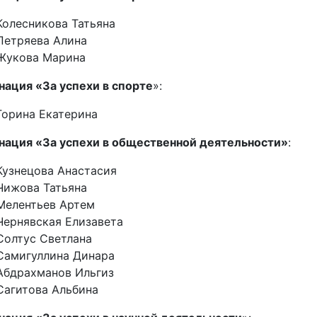
Колесникова Татьяна
Петряева Алина
Жукова Марина
ация «За успехи в спорте
»:
Горина Екатерина
нация «За успехи в общественной деятельности»
:
Кузнецова Анастасия
Чижова Татьяна
Мелентьев Артем
Чернявская Елизавета
Солтус Светлана
Самигуллина Динара
Абдрахманов Ильгиз
Сагитова Альбина