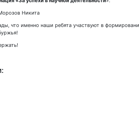
ация «За успехи в научной деятельности
»:
Морозов Никита
ды, что именно наши ребята участвуют в формирова
буржья!
ержать!
и: