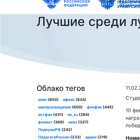
Лучшие среди л
Облако тегов
11.02
Студе
ипип
(850)
ифкис
(834)
минпросвещения
(600)
филфак
(445)
10 фе
истфак
(431)
ин_яз
(394)
награ
физмат
(369)
иеиэ
(337)
побед
ПедвузыРФ
(242)
ПедагогиРоссии
(233)
идино
(219)
Номин