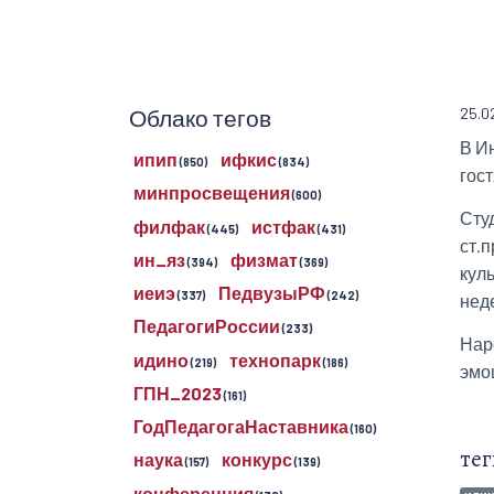
Облако тегов
25.0
В И
ипип
ифкис
(850)
(834)
гос
минпросвещения
(600)
Сту
филфак
истфак
(445)
(431)
ст.
ин_яз
физмат
(394)
(369)
кул
иеиэ
ПедвузыРФ
(337)
(242)
нед
ПедагогиРоссии
(233)
Нар
идино
технопарк
(219)
(186)
эмо
ГПН_2023
(161)
ГодПедагогаНаставника
(160)
тег
наука
конкурс
(157)
(139)
конференция