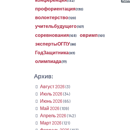
иди
(132)
профориентация
(130)
волонтерство
(120)
учительбудущего
(107)
соревнования
овримп
(103)
(101)
экспертыОГПУ
(88)
ГодЗащитника
(83)
олимпиада
(77)
Архив:
Август 2026
(3)
Июль 2026
(34)
Июнь 2026
(65)
Май 2026
(109)
Апрель 2026
(142)
Март 2026
(121)
Февраль 2026