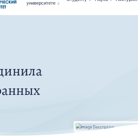
университете
динила
ранных