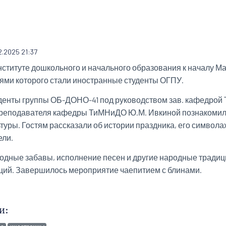
2.2025 21:37
нституте дошкольного и начального образования к началу М
тями которого стали иностранные студенты ОГПУ.
денты группы ОБ-ДОНО-41 под руководством зав. кафедрой
преподавателя кафедры ТиМНиДО Ю.М. Ивкиной познакомили
ьтуры. Гостям рассказали об истории праздника, его символ
ели.
одные забавы, исполнение песен и другие народные традиц
ций. Завершилось мероприятие чаепитием с блинами.
и: