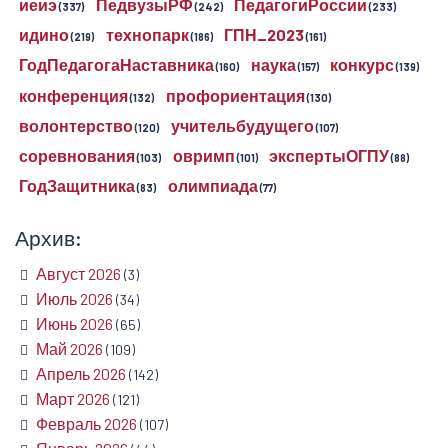
иеиэ
ПедвузыРФ
ПедагогиРоссии
(337)
(242)
(233)
идино
технопарк
ГПН_2023
(219)
(186)
(161)
ГодПедагогаНаставника
наука
конкурс
(160)
(157)
(139)
конференция
профориентация
(132)
(130)
волонтерство
учительбудущего
(120)
(107)
соревнования
овримп
экспертыОГПУ
(103)
(101)
(88)
ГодЗащитника
олимпиада
(83)
(77)
Архив:
Август 2026
(3)
Июль 2026
(34)
Июнь 2026
(65)
Май 2026
(109)
Апрель 2026
(142)
Март 2026
(121)
Февраль 2026
(107)