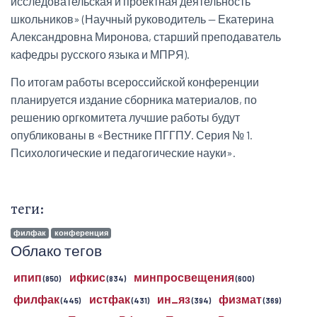
исследовательская и проектная деятельность
школьников» (Научный руководитель — Екатерина
Александровна Миронова, старший преподаватель
кафедры русского языка и МПРЯ).
По итогам работы всероссийской конференции
планируется издание сборника материалов, по
решению оргкомитета лучшие работы будут
опубликованы в «Вестнике ПГГПУ. Серия № 1.
Психологические и педагогические науки».
теги:
филфак
конференция
Облако тегов
ипип
ифкис
минпросвещения
(850)
(834)
(600)
филфак
истфак
ин_яз
физмат
(445)
(431)
(394)
(369)