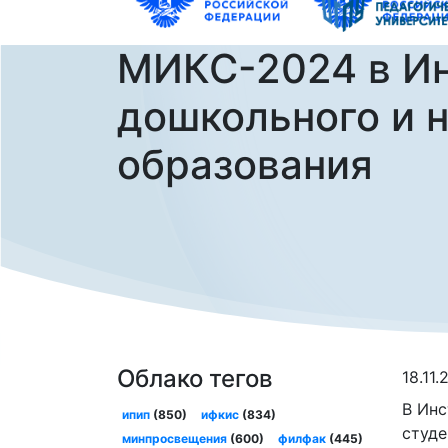
МИКС-2024 в Ин
дошкольного и 
образования
Облако тегов
18.11
В Инс
ипип
(850)
ифкис
(834)
студе
минпросвещения
(600)
филфак
(445)