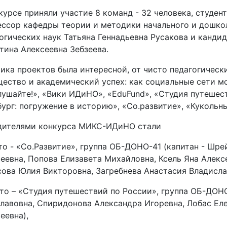
курсе приняли участие 8 команд - 32 человека, студент
ссор кафедры теории и методики начального и дошко
огических наук Татьяна Геннадьевна Русакова и кандид
тина Алексеевна Зебзеева.
ика проектов была интересной, от чисто педагогическ
ество и академический успех: как социальные сети м
ушайте!», «Вики ИДиНО», «EduFund», «Студия путешес
ург: погружение в историю», «Со.развитие», «Кукольный
дителями конкурса МИКС-ИДиНО стали
то - «Со.Развитие», группа ОБ-ДОНО-41 (капитан - Шре
еевна, Попова Елизавета Михайловна, Ксель Яна Алекс
ова Юлия Викторовна, Загребнева Анастасия Владисла
то – «Студия путешествий по России», группа ОБ-ДОНО
лавовна, Спиридонова Александра Игоревна, Лобас Ел
еевна),