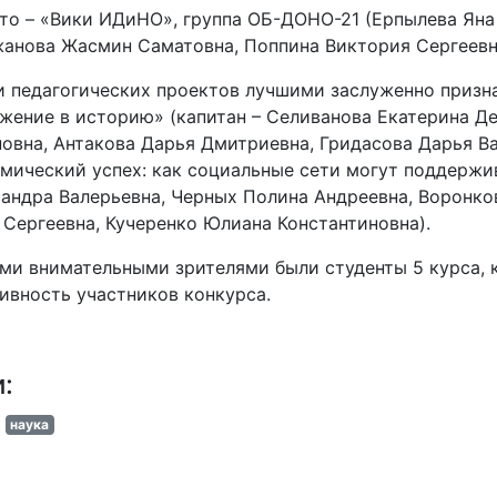
то – «Вики ИДиНО», группа ОБ-ДОНО-21 (Ерпылева Яна 
анова Жасмин Саматовна, Поппина Виктория Сергеевн
 педагогических проектов лучшими заслуженно призна
жение в историю» (капитан – Селиванова Екатерина Д
овна, Антакова Дарья Дмитриевна, Гридасова Дарья В
мический успех: как социальные сети могут поддержив
андра Валерьевна, Черных Полина Андреевна, Воронко
Сергеевна, Кучеренко Юлиана Константиновна).
и внимательными зрителями были студенты 5 курса, к
ивность участников конкурса.
и:
наука