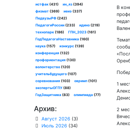
истфак
(431)
ин_яз
(394)
В кон
физмат
(369)
иеиэ
(337)
профе
ПедвузыРФ
(242)
педаг
ПедагогиРоссии
(233)
идино
(219)
Вален
технопарк
(186)
ГПН_2023
(161)
ГодПедагогаНаставника
(160)
Темат
наука
(157)
конкурс
(139)
сообщ
конференция
(132)
«Посл
профориентация
(130)
Оренб
волонтерство
(120)
Побе
учительбудущего
(107)
соревнования
(103)
овримп
(101)
1 мес
экспертыОГПУ
(88)
Алекс
ГодЗащитника
(83)
олимпиада
(77)
Денис
Архив:
2 мес
Вячес
Август 2026
(3)
Алекс
Июль 2026
(34)