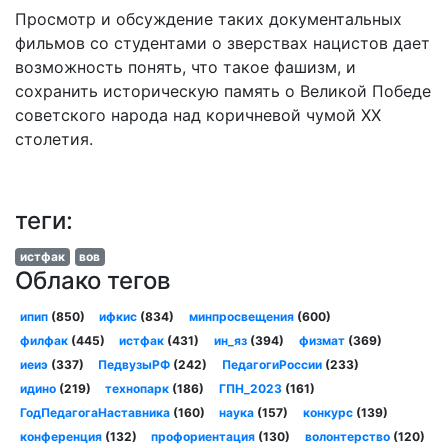
Просмотр и обсуждение таких документальных
фильмов со студентами о зверствах нацистов дает
возможность понять, что такое фашизм, и
сохранить историческую память о Великой Победе
советского народа над коричневой чумой XX
столетия.
теги:
истфак
вов
Облако тегов
ипип
(850)
ифкис
(834)
минпросвещения
(600)
филфак
(445)
истфак
(431)
ин_яз
(394)
физмат
(369)
иеиэ
(337)
ПедвузыРФ
(242)
ПедагогиРоссии
(233)
идино
(219)
технопарк
(186)
ГПН_2023
(161)
ГодПедагогаНаставника
(160)
наука
(157)
конкурс
(139)
конференция
(132)
профориентация
(130)
волонтерство
(120)