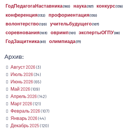
ГодПедагогаНаставника
наука
конкурс
(160)
(157)
(139)
конференция
профориентация
(132)
(130)
волонтерство
учительбудущего
(120)
(107)
соревнования
овримп
экспертыОГПУ
(103)
(101)
(88)
ГодЗащитника
олимпиада
(83)
(77)
Архив:
Август 2026
(3)
Июль 2026
(34)
Июнь 2026
(65)
Май 2026
(109)
Апрель 2026
(142)
Март 2026
(121)
Февраль 2026
(107)
Январь 2026
(44)
Декабрь 2025
(120)