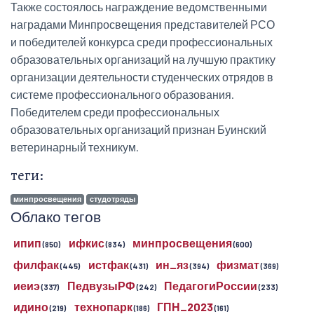
Также состоялось награждение ведомственными
наградами Минпросвещения представителей РСО
и победителей конкурса среди профессиональных
образовательных организаций на лучшую практику
организации деятельности студенческих отрядов в
системе профессионального образования.
Победителем среди профессиональных
образовательных организаций признан Буинский
ветеринарный техникум.
теги:
минпросвещения
студотряды
Облако тегов
ипип
ифкис
минпросвещения
(850)
(834)
(600)
филфак
истфак
ин_яз
физмат
(445)
(431)
(394)
(369)
иеиэ
ПедвузыРФ
ПедагогиРоссии
(337)
(242)
(233)
идино
технопарк
ГПН_2023
(219)
(186)
(161)