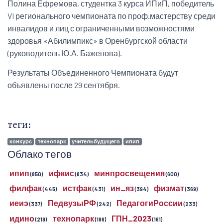
Полина Ефремова, студентка 3 курса ИПиП, победитель
VI регионального чемпионата по проф.мастерству среди
инвалидов и лиц с ограниченными возможностями
здоровья «Абилимпикс» в Оренбургской области
(руководитель Ю.А. Баженова).
Результаты Объединенного Чемпионата будут
объявлены после 29 сентября.
теги:
конкурс
технопарк
учительбудущего
ипип
Облако тегов
ипип
ифкис
минпросвещения
(850)
(834)
(600)
филфак
истфак
ин_яз
физмат
(445)
(431)
(394)
(369)
иеиэ
ПедвузыРФ
ПедагогиРоссии
(337)
(242)
(233)
идино
технопарк
ГПН_2023
(219)
(186)
(161)