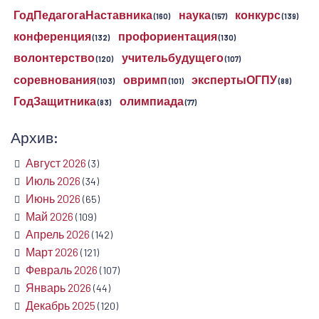
ГодПедагогаНаставника
наука
конкурс
(160)
(157)
(139)
конференция
профориентация
(132)
(130)
волонтерство
учительбудущего
(120)
(107)
соревнования
овримп
экспертыОГПУ
(103)
(101)
(88)
ГодЗащитника
олимпиада
(83)
(77)
Архив:
Август 2026
(3)
Июль 2026
(34)
Июнь 2026
(65)
Май 2026
(109)
Апрель 2026
(142)
Март 2026
(121)
Февраль 2026
(107)
Январь 2026
(44)
Декабрь 2025
(120)