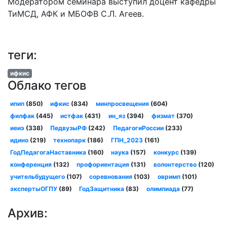
Модератором семинара выступил доцент кафедры
ТиМСД, АФК и МБОФВ С.Л. Агеев.
теги:
ифкис
Облако тегов
ипип
(850)
ифкис
(834)
минпросвещения
(604)
филфак
(445)
истфак
(431)
ин_яз
(394)
физмат
(370)
иеиэ
(338)
ПедвузыРФ
(242)
ПедагогиРоссии
(233)
идино
(219)
технопарк
(186)
ГПН_2023
(161)
ГодПедагогаНаставника
(160)
наука
(157)
конкурс
(139)
конференция
(132)
профориентация
(131)
волонтерство
(120)
учительбудущего
(107)
соревнования
(103)
овримп
(101)
экспертыОГПУ
(89)
ГодЗащитника
(83)
олимпиада
(77)
Архив: