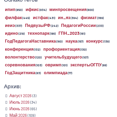
ипип
ифкис
минпросвещения
(850)
(834)
(600)
филфак
истфак
ин_яз
физмат
(445)
(431)
(394)
(369)
иеиэ
ПедвузыРФ
ПедагогиРоссии
(337)
(242)
(233)
идино
технопарк
ГПН_2023
(219)
(186)
(161)
ГодПедагогаНаставника
наука
конкурс
(160)
(157)
(139)
конференция
профориентация
(132)
(130)
волонтерство
учительбудущего
(120)
(107)
соревнования
овримп
экспертыОГПУ
(103)
(101)
(88)
ГодЗащитника
олимпиада
(83)
(77)
Архив:
Август 2026
(3)
Июль 2026
(34)
Июнь 2026
(65)
Май 2026
(109)