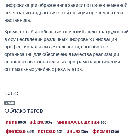
цифровизации образования зависит от своевременной
реализации андрагогической позиции преподавателя-
наставника.
Кроме того, был обозначен широкий спектр затруднений
в осуществлении различных цифровых инноваций
профессиональной деятельности, способов ее
организации для обеспечения качества реализации
основных образовательных программ и достижения
оптимальных учебных результатов.
теги:
ипип
Облако тегов
ипип
ифкис
минпросвещения
(850)
(834)
(600)
филфак
истфак
ин_яз
физмат
(445)
(431)
(394)
(369)