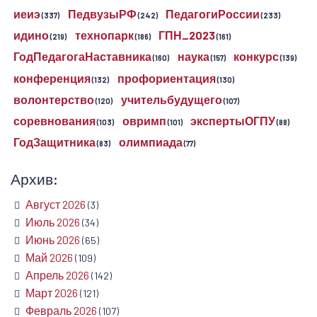
иеиэ
ПедвузыРФ
ПедагогиРоссии
(337)
(242)
(233)
идино
технопарк
ГПН_2023
(219)
(186)
(161)
ГодПедагогаНаставника
наука
конкурс
(160)
(157)
(139)
конференция
профориентация
(132)
(130)
волонтерство
учительбудущего
(120)
(107)
соревнования
овримп
экспертыОГПУ
(103)
(101)
(88)
ГодЗащитника
олимпиада
(83)
(77)
Архив:
Август 2026
(3)
Июль 2026
(34)
Июнь 2026
(65)
Май 2026
(109)
Апрель 2026
(142)
Март 2026
(121)
Февраль 2026
(107)