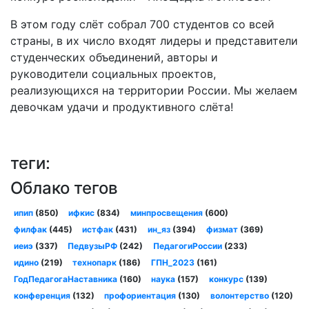
В этом году слёт собрал 700 студентов со всей
страны, в их число входят лидеры и представители
студенческих объединений, авторы и
руководители социальных проектов,
реализующихся на территории России. Мы желаем
девочкам удачи и продуктивного слёта!
теги:
Облако тегов
ипип
(850)
ифкис
(834)
минпросвещения
(600)
филфак
(445)
истфак
(431)
ин_яз
(394)
физмат
(369)
иеиэ
(337)
ПедвузыРФ
(242)
ПедагогиРоссии
(233)
идино
(219)
технопарк
(186)
ГПН_2023
(161)
ГодПедагогаНаставника
(160)
наука
(157)
конкурс
(139)
конференция
(132)
профориентация
(130)
волонтерство
(120)