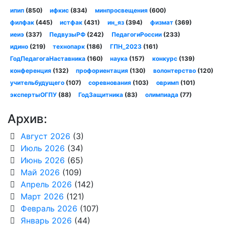
ипип
(850)
ифкис
(834)
минпросвещения
(600)
филфак
(445)
истфак
(431)
ин_яз
(394)
физмат
(369)
иеиэ
(337)
ПедвузыРФ
(242)
ПедагогиРоссии
(233)
идино
(219)
технопарк
(186)
ГПН_2023
(161)
ГодПедагогаНаставника
(160)
наука
(157)
конкурс
(139)
конференция
(132)
профориентация
(130)
волонтерство
(120)
учительбудущего
(107)
соревнования
(103)
овримп
(101)
экспертыОГПУ
(88)
ГодЗащитника
(83)
олимпиада
(77)
Архив:
Август 2026
(3)
Июль 2026
(34)
Июнь 2026
(65)
Май 2026
(109)
Апрель 2026
(142)
Март 2026
(121)
Февраль 2026
(107)
Январь 2026
(44)