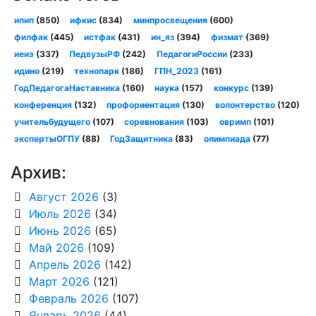
ипип
(850)
ифкис
(834)
минпросвещения
(600)
филфак
(445)
истфак
(431)
ин_яз
(394)
физмат
(369)
иеиэ
(337)
ПедвузыРФ
(242)
ПедагогиРоссии
(233)
идино
(219)
технопарк
(186)
ГПН_2023
(161)
ГодПедагогаНаставника
(160)
наука
(157)
конкурс
(139)
конференция
(132)
профориентация
(130)
волонтерство
(120)
учительбудущего
(107)
соревнования
(103)
овримп
(101)
экспертыОГПУ
(88)
ГодЗащитника
(83)
олимпиада
(77)
Архив:
Август 2026
(3)
Июль 2026
(34)
Июнь 2026
(65)
Май 2026
(109)
Апрель 2026
(142)
Март 2026
(121)
Февраль 2026
(107)
Январь 2026
(44)