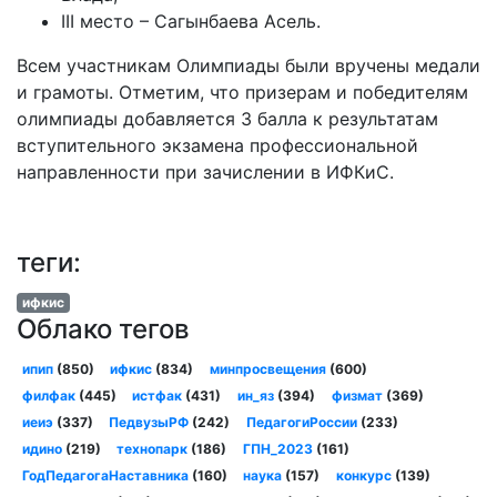
III место – Сагынбаева Асель.
Всем участникам Олимпиады были вручены медали
и грамоты. Отметим, что призерам и победителям
олимпиады добавляется 3 балла к результатам
вступительного экзамена профессиональной
направленности при зачислении в ИФКиС.
теги:
ифкис
Облако тегов
ипип
(850)
ифкис
(834)
минпросвещения
(600)
филфак
(445)
истфак
(431)
ин_яз
(394)
физмат
(369)
иеиэ
(337)
ПедвузыРФ
(242)
ПедагогиРоссии
(233)
идино
(219)
технопарк
(186)
ГПН_2023
(161)
ГодПедагогаНаставника
(160)
наука
(157)
конкурс
(139)